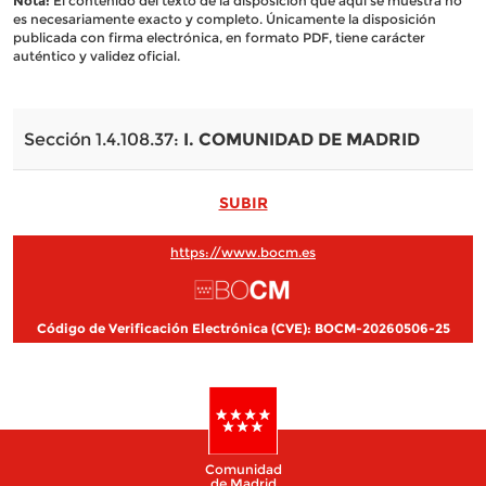
Nota:
El contenido del texto de la disposición que aquí se muestra no
es necesariamente exacto y completo. Únicamente la disposición
publicada con firma electrónica, en formato PDF, tiene carácter
auténtico y validez oficial.
Sección 1.4.108.37:
I. COMUNIDAD DE MADRID
SUBIR
https://www.bocm.es
Código de Verificación Electrónica (CVE): BOCM-20260506-25
Comunidad
de Madrid