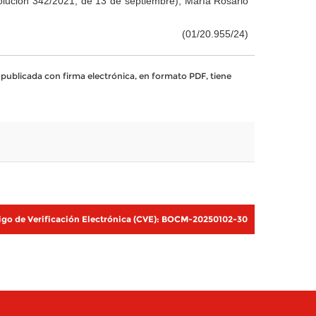
olución 342/2021, de 13 de septiembre), María Rosario
(01/20.955/24)
publicada con firma electrónica, en formato PDF, tiene
go de Verificación Electrónica (CVE): BOCM-20250102-30