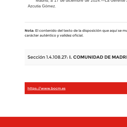
Madrid, a 17 de diciembre de 2024.—La Gerente As
Azcutia Gómez.
Nota:
El contenido del texto de la disposición que aquí se 
carácter auténtico y validez oficial.
Sección 1.4.108.27:
I. COMUNIDAD DE MADR
https://www.bocm.es