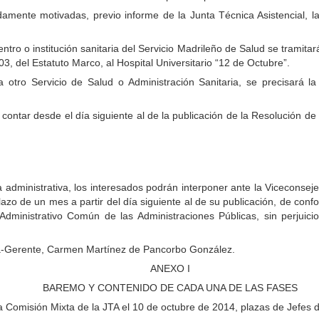
idamente motivadas, previo informe de la Junta Técnica Asistencial,
 centro o institución sanitaria del Servicio Madrileño de Salud se tramit
03, del Estatuto Marco, al Hospital Universitario “12 de Octubre”.
o a otro Servicio de Salud o Administración Sanitaria, se precisará 
contar desde el día siguiente al de la publicación de la Resolución 
a administrativa, los interesados podrán interponer ante la Viceconse
zo de un mes a partir del día siguiente al de su publicación, de confo
Administrativo Común de las Administraciones Públicas, sin perjuic
a-Gerente, Carmen Martínez de Pancorbo González.
ANEXO I
BAREMO Y CONTENIDO DE CADA UNA DE LAS FASES
a Comisión Mixta de la JTA el 10 de octubre de 2014, plazas de Jefes d