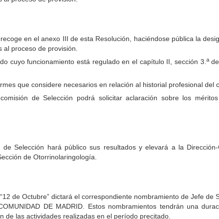
 recoge en el anexo III de esta Resolución, haciéndose pública la de
s al proceso de provisión.
a
o cuyo funcionamiento está regulado en el capítulo II, sección 3.
de
ormes que considere necesarios en relación al historial profesional del 
omisión de Selección podrá solicitar aclaración sobre los méritos
n de Selección hará público sus resultados y elevará a la Direcció
ección de Otorrinolaringología.
o “12 de Octubre” dictará el correspondiente nombramiento de Jefe de S
OMUNIDAD DE MADRID. Estos nombramientos tendrán una duración 
 de las actividades realizadas en el período precitado.