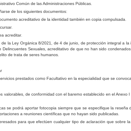
istrativo Común de las Administraciones Públicas.
ñarse de los siguientes documentos:
ocumento acreditativo de la identidad también en copia compulsada.
cursar.
a acreditar.
1 de la Ley Orgánica 8/2021, de 4 de junio, de protección integral a la 
de Delincuentes Sexuales, acreditativo de que no han sido condenados 
elito de trata de seres humanos.
ar
e servicios prestados como Facultativo en la especialidad que se convoca
os valorables, de conformidad con el baremo establecido en el Anexo I 
icas se podrá aportar fotocopia siempre que se especifique la reseña de
ortaciones a reuniones científicas que no hayan sido publicadas.
teresados para que efectúen cualquier tipo de aclaración que sobre 