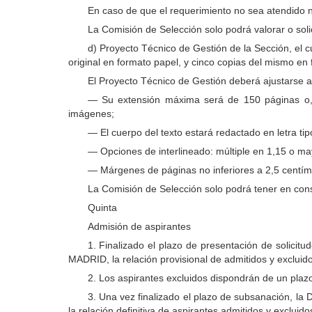
En caso de que el requerimiento no sea atendido n
La Comisión de Selección solo podrá valorar o solic
d) Proyecto Técnico de Gestión de la Sección, el 
original en formato papel, y cinco copias del mismo en 
El Proyecto Técnico de Gestión deberá ajustarse a
— Su extensión máxima será de 150 páginas o, lo
imágenes;
— El cuerpo del texto estará redactado en letra tipo
— Opciones de interlineado: múltiple en 1,15 o ma
— Márgenes de páginas no inferiores a 2,5 centíme
La Comisión de Selección solo podrá tener en consi
Quinta
Admisión de aspirantes
1. Finalizado el plazo de presentación de solic
MADRID, la relación provisional de admitidos y excluido
2. Los aspirantes excluidos dispondrán de un plazo
3. Una vez finalizado el plazo de subsanación, 
la relación definitiva de aspirantes admitidos y excluido