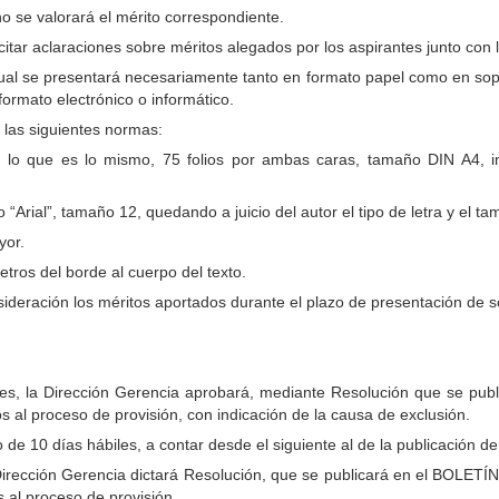
o se valorará el mérito correspondiente.
itar aclaraciones sobre méritos alegados por los aspirantes junto con la
cual se presentará necesariamente tanto en formato papel como en sopo
formato electrónico o informático.
 las siguientes normas:
 que es lo mismo, 75 folios por ambas caras, tamaño DIN A4, inclui
 “Arial”, tamaño 12, quedando a juicio del autor el tipo de letra y el tam
yor.
tros del borde al cuerpo del texto.
deración los méritos aportados durante el plazo de presentación de so
itudes, la Dirección Gerencia aprobará, mediante Resolución que s
s al proceso de provisión, con indicación de la causa de exclusión.
 de 10 días hábiles, a contar desde el siguiente al de la publicación d
la Dirección Gerencia dictará Resolución, que se publicará en el 
s al proceso de provisión.