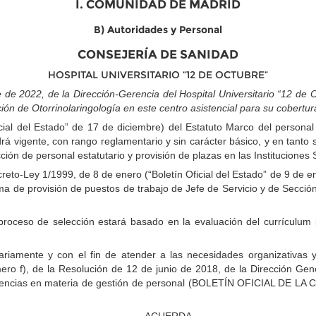
I. COMUNIDAD DE MADRID
B) Autoridades y Personal
CONSEJERÍA DE SANIDAD
HOSPITAL UNIVERSITARIO “12 DE OCTUBRE”
2022, de la Dirección-Gerencia del Hospital Universitario “12 de Oct
ón de Otorrinolaringología en este centro asistencial para su cobertu
ial del Estado” de 17 de diciembre) del Estatuto Marco del personal e
drá vigente, con rango reglamentario y sin carácter básico, y en tanto
ión de personal estatutario y provisión de plazas en las Instituciones S
reto-Ley 1/1999, de 8 de enero (“Boletín Oficial del Estado” de 9 de e
ema de provisión de puestos de trabajo de Jefe de Servicio y de Secció
proceso de selección estará basado en la evaluación del currículum 
riamente y con el fin de atender a las necesidades organizativas y
imero f), de la Resolución de 12 de junio de 2018, de la Dirección G
etencias en materia de gestión de personal (BOLETÍN OFICIAL DE L
ACUERDA