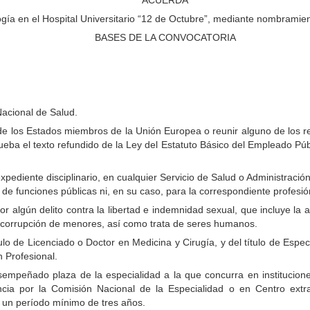
gía en el Hospital Universitario “12 de Octubre”, mediante nombramient
BASES DE LA CONVOCATORIA
Nacional de Salud.
de los Estados miembros de la Unión Europea o reunir alguno de los req
ueba el texto refundido de la Ley del Estatuto Básico del Empleado Púb
pediente disciplinario, en cualquier Servicio de Salud o Administración
io de funciones públicas ni, en su caso, para la correspondiente profesió
r algún delito contra la libertad e indemnidad sexual, que incluye la 
 y corrupción de menores, así como trata de seres humanos.
ítulo de Licenciado o Doctor en Medicina y Cirugía, y del título de Esp
 Profesional.
esempeñado plaza de la especialidad a la que concurra en institucion
ncia por la Comisión Nacional de la Especialidad o en Centro ext
 un período mínimo de tres años.