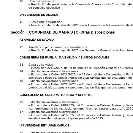
10
Concurso específico
– Resolución del presidente de la Cámara de Cuentas de la Comunidad de Ma
de concurso especifico
UNIVERSIDAD DE ALCALÁ
11
Puesto libre designación
– Resolución de 30 de abril de 2025, de la Gerencia de la Universidad de Al
Sección:
I. COMUNIDAD DE MADRID
| C) Otras Disposiciones
ASAMBLEA DE MADRID
12
Tramitación procedimientos administrativos
– Resolución de 7 de mayo de 2025, de Secretaría General de la Asamblea de
CONSEJERÍA DE FAMILIA, JUVENTUD Y ASUNTOS SOCIALES
13
Carta de servicios
– Resolución 2218/2025, de 25 de abril, de la Dirección General de Servicio
14
Extracto convocatoria subvenciones
– Extracto de la Orden 1021/2025, de 23 de abril, de la Consejería de Fami
proyectos dirigidos a apoyar y proteger a las familias que se encuentren en 
15
Extracto convocatoria subvenciones
– Extracto de la Orden 1021/2025, de 23 de abril, de la Consejería de Fami
proyectos dirigidos a apoyar y proteger a las familias que se encuentren en 
CONSEJERÍA DE CULTURA, TURISMO Y DEPORTE
16
Extracto convocatoria subvenciones
– Extracto de la Orden 940/2025, del Consejero de Cultura, Turismo y Depo
mantenimiento de las instalaciones deportivas municipales para el año 202
17
Extracto convocatoria subvenciones
– Extracto de la Orden 941/2025, del Consejero de Cultura, Turismo y Dep
instalaciones deportivas municipales para el año 2025
UNIVERSIDAD REY JUAN CARLOS
18
Extracto convocatoria subvenciones