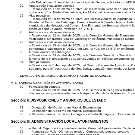
calle Bell, número 2, en el término municipal de Getafe, solicitado por I-
26
Autorización instalación eléctrica
– Resolución de 17 de marzo de 2025, de la Dirección General de Transició
ubicada en Ctra. Madrid-Fuenlabrada, km 14,4 en el término municipal de L
27
Vías pecuarias
– Resolución de 26 de marzo de 2025, del Director General de Agricultura, 
Vereda del Camino de Galapagar, Cañada Real de la Senda Galiana, Colada 
municipales de Mejorada del Campo, San Fernando de Henares, Ajalvir y San 
promovida por Envatios Promoción XXIV, S. L.
28
Autorización instalación eléctrica
– Resolución de 12 de abril de 2025, de la Dirección General de Transición 
Valdecarros, s/n (Distrito Villa de Vallecas) en el término municipal de Mad
29
Autorización instalación eléctrica
– Resolución de 15 de abril de 2025, de la Dirección General de Transición 
denominada Valdemoro II (USE22) en Ctra. M-404, km 38,870 en el término mu
30
Informe ambiental estratégico
– Resolución de 23 de abril de 2025, de la Directora General de Transición 
fomento de la incorporación de cubiertas verdes en edificios construidos 
31
Vías pecuarias
– Resolución de 5 de mayo de 2025, del Director General de Agricultura, Gan
Leganés, para infraestructura de fibra óptica, actuación promovida por Lynti
CONSEJERÍA DE FAMILIA, JUVENTUD Y ASUNTOS SOCIALES
O. A. AGENCIA MADRILEÑA DE ATENCIÓN SOCIAL
32
Formalización contrato
– Resolución de 30 de abril de 2025, de la Gerencia de la Agencia Madrileña d
diversas sedes y centros adscritos a la Agencia Madrileña de Atención Social
Sección:
II. DISPOSICIONES Y ANUNCIOS DEL ESTADO
33
– Delegación del Gobierno en Madrid. Expropiación
34
– Delegación del Gobierno en Madrid. Expropiación
35
– Ministerio para la Transición Ecológica y el Reto Demográfico. Dirección Ge
Sección:
III. ADMINISTRACIÓN LOCAL AYUNTAMIENTOS
36
– Madrid. Organización y funcionamiento. Pleno del Ayuntamiento. Reglame
37
– Alameda del Valle. Ofertas de empleo. Convocatoria proceso selectivo
38
– Anchuelo. Régimen económico. Ordenanza fiscal