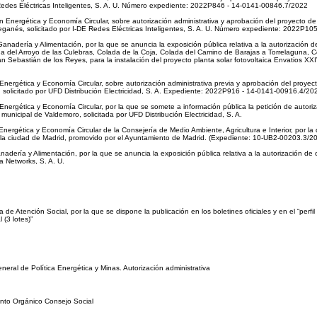
DE Redes Eléctricas Inteligentes, S. A. U. Número expediente: 2022P846 - 14-0141-00846.7/2022
n Energética y Economía Circular, sobre autorización administrativa y aprobación del proyecto 
eganés, solicitado por I-DE Redes Eléctricas Inteligentes, S. A. U. Número expediente: 2022P1
Ganadería y Alimentación, por la que se anuncia la exposición pública relativa a la autorización
del Arroyo de las Culebras, Colada de la Coja, Colada del Camino de Barajas a Torrelaguna, Co
Sebastián de los Reyes, para la instalación del proyecto planta solar fotovoltaica Envatios XXI
Energética y Economía Circular, sobre autorización administrativa previa y aprobación del proyec
rid, solicitado por UFD Distribución Electricidad, S. A. Expediente: 2022P916 - 14-0141-00916.4/20
Energética y Economía Circular, por la que se somete a información pública la petición de autori
nicipal de Valdemoro, solicitada por UFD Distribución Electricidad, S. A.
Energética y Economía Circular de la Consejería de Medio Ambiente, Agricultura e Interior, por la
en la ciudad de Madrid, promovido por el Ayuntamiento de Madrid. (Expediente: 10-UB2-00203.3/2
adería y Alimentación, por la que se anuncia la exposición pública relativa a la autorización de
a Networks, S. A. U.
e Atención Social, por la que se dispone la publicación en los boletines oficiales y en el “perfil d
 (3 lotes)”
neral de Política Energética y Minas. Autorización administrativa
nto Orgánico Consejo Social