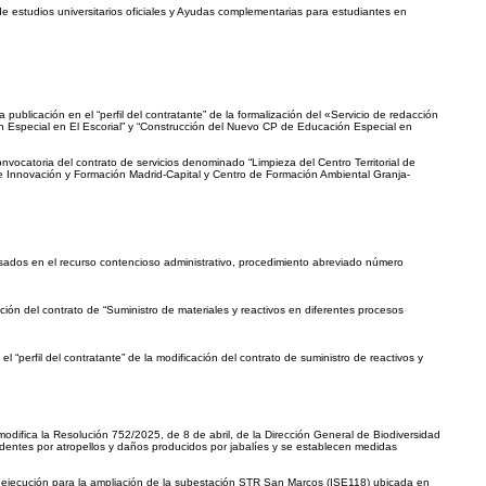
 estudios universitarios oficiales y Ayudas complementarias para estudiantes en
publicación en el “perfil del contratante” de la formalización del «Servicio de redacción
n Especial en El Escorial” y “Construcción del Nuevo CP de Educación Especial en
nvocatoria del contrato de servicios denominado “Limpieza del Centro Territorial de
 de Innovación y Formación Madrid-Capital y Centro de Formación Ambiental Granja-
esados en el recurso contencioso administrativo, procedimiento abreviado número
ión del contrato de “Suministro de materiales y reactivos en diferentes procesos
l “perfil del contratante” de la modificación del contrato de suministro de reactivos y
modifica la Resolución 752/2025, de 8 de abril, de la Dirección General de Biodiversidad
identes por atropellos y daños producidos por jabalíes y se establecen medidas
de ejecución para la ampliación de la subestación STR San Marcos (ISE118) ubicada en