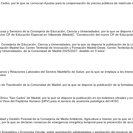
Carlos, por la que se convocan Ayudas para la compensación de precios públicos de matrícula de
uras y Servicios de la Consejería de Educación, Ciencia y Universidades, por la que se dispone la 
nuevo CP de Educación Especial en Villaverde (Madrid)”, “Construcción del nuevo CP de Educació
 Consejería de Educación, Ciencia y Universidades, por la que se dispone la publicación de la co
mación Madrid-Sur, Centro Territorial de Innovación y Formación Madrid-Oeste, Centro Territorial
y Universidades, de la Comunidad de Madrid 2025/2027, dividido en 5 lotes”
anos y Relaciones Laborales del Servicio Madrileño de Salud, por la que se emplaza a los inter
niere
 de Transfusión de la Comunidad de Madrid, por la que se dispone la publicación de la formalizac
nico “San Carlos” de Madrid, por la que se dispone la publicación en los boletines oficiales y en e
el Virus del Papiloma Humano (HPV) para el servicio de anatomía patológica del HCSC
dad y Gestión Forestal de la Consejería de Medio Ambiente, Agricultura e Interior, por la que se 
ior, por la que se declaran comarcas de emergencia cinegética temporal para la prevención de acc
n Energética y Economía Circular, sobre autorización administrativa y aprobación del proyecto 