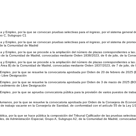
y Empleo, por la que se convocan pruebas selectivas para el ingreso, por el sistema general d
upo C, Subgrupo C1
 y Empleo, por la que se convocan pruebas selectivas para el ingreso, por el sistema de promoc
 de la Comunidad de Madrid
y Empleo, por la que se procede a la ampliación del número de plazas correspondientes a las pru
ea B) de la Comunidad de Madrid, convocadas mediante Orden 1838/2023, de 6 de julio, de la Co
y Empleo, por la que se procede a la ampliación del número de plazas correspondientes a las pru
l 5, Área B) de la Comunidad de Madrid, convocadas mediante Orden 1837/2023, de 7 de julio, d
y Empleo, por la que se resuelve la convocatoria aprobada por Orden de 20 de febrero de 20
e Libre Designación
 y Empleo, por la que se resuelve la convocatoria aprobada por Orden de 3 de marzo de 202
rocedimiento de Libre Designación
mpleo, por la que se aprueba convocatoria pública para la provisión de varios puestos de trab
s Humanos, por la que se resuelve la convocatoria aprobada por Orden de la Consejera de Ec
trabajo vacante en la Consejería de Sanidad, de conformidad con el artículo 55 de la Ley 1/19
ica, por la que se hace pública la composición del Tribunal Calificador de las pruebas selectivas
ales, de Administración Especial, Grupo A, Subgrupo A2, de la Comunidad de Madrid, convocad