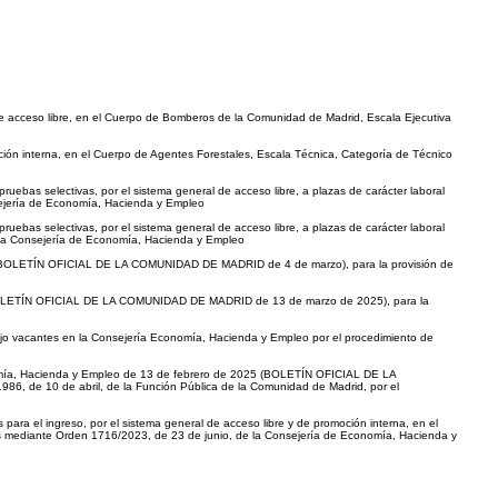
e acceso libre, en el Cuerpo de Bomberos de la Comunidad de Madrid, Escala Ejecutiva
ión interna, en el Cuerpo de Agentes Forestales, Escala Técnica, Categoría de Técnico
ebas selectivas, por el sistema general de acceso libre, a plazas de carácter laboral
nsejería de Economía, Hacienda y Empleo
ebas selectivas, por el sistema general de acceso libre, a plazas de carácter laboral
e la Consejería de Economía, Hacienda y Empleo
25 (BOLETÍN OFICIAL DE LA COMUNIDAD DE MADRID de 4 de marzo), para la provisión de
5 (BOLETÍN OFICIAL DE LA COMUNIDAD DE MADRID de 13 de marzo de 2025), para la
ajo vacantes en la Consejería Economía, Hacienda y Empleo por el procedimiento de
onomía, Hacienda y Empleo de 13 de febrero de 2025 (BOLETÍN OFICIAL DE LA
86, de 10 de abril, de la Función Pública de la Comunidad de Madrid, por el
 para el ingreso, por el sistema general de acceso libre y de promoción interna, en el
as mediante Orden 1716/2023, de 23 de junio, de la Consejería de Economía, Hacienda y