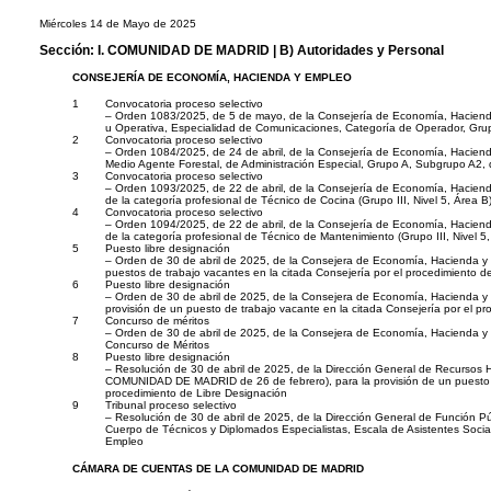
Miércoles 14 de Mayo de 2025
Sección:
I. COMUNIDAD DE MADRID
| B) Autoridades y Personal
CONSEJERÍA DE ECONOMÍA, HACIENDA Y EMPLEO
1
Convocatoria proceso selectivo
– Orden 1083/2025, de 5 de mayo, de la Consejería de Economía, Hacienda 
u Operativa, Especialidad de Comunicaciones, Categoría de Operador, Gr
2
Convocatoria proceso selectivo
– Orden 1084/2025, de 24 de abril, de la Consejería de Economía, Hacienda
Medio Agente Forestal, de Administración Especial, Grupo A, Subgrupo A2,
3
Convocatoria proceso selectivo
– Orden 1093/2025, de 22 de abril, de la Consejería de Economía, Hacienda 
de la categoría profesional de Técnico de Cocina (Grupo III, Nivel 5, Ár
4
Convocatoria proceso selectivo
– Orden 1094/2025, de 22 de abril, de la Consejería de Economía, Hacienda 
de la categoría profesional de Técnico de Mantenimiento (Grupo III, Nive
5
Puesto libre designación
– Orden de 30 de abril de 2025, de la Consejera de Economía, Hacienda 
puestos de trabajo vacantes en la citada Consejería por el procedimiento d
6
Puesto libre designación
– Orden de 30 de abril de 2025, de la Consejera de Economía, Hacienda
provisión de un puesto de trabajo vacante en la citada Consejería por el p
7
Concurso de méritos
– Orden de 30 de abril de 2025, de la Consejera de Economía, Hacienda y E
Concurso de Méritos
8
Puesto libre designación
– Resolución de 30 de abril de 2025, de la Dirección General de Recurso
COMUNIDAD DE MADRID de 26 de febrero), para la provisión de un puesto de 
procedimiento de Libre Designación
9
Tribunal proceso selectivo
– Resolución de 30 de abril de 2025, de la Dirección General de Función Públ
Cuerpo de Técnicos y Diplomados Especialistas, Escala de Asistentes Soci
Empleo
CÁMARA DE CUENTAS DE LA COMUNIDAD DE MADRID