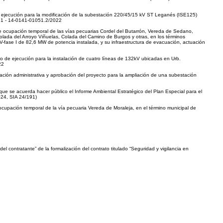
de ejecución para la modificación de la subestación 220/45/15 kV ST Leganés (ISE125)
051 - 14-0141-01051.2/2022
 de ocupación temporal de las vías pecuarias Cordel del Butarrón, Vereda de Sedano,
lada del Arroyo Viñuelas, Colada del Camino de Burgos y otras, en los términos
V-fase I de 82,6 MW de potencia instalada, y su infraestructura de evacuación, actuación
to de ejecución para la instalación de cuatro líneas de 132kV ubicadas en Urb.
22
zación administrativa y aprobación del proyecto para la ampliación de una subestación
 que se acuerda hacer público el Informe Ambiental Estratégico del Plan Especial para el
024, SIA 24/191)
 ocupación temporal de la vía pecuaria Vereda de Moraleja, en el término municipal de
el contratante” de la formalización del contrato titulado “Seguridad y vigilancia en