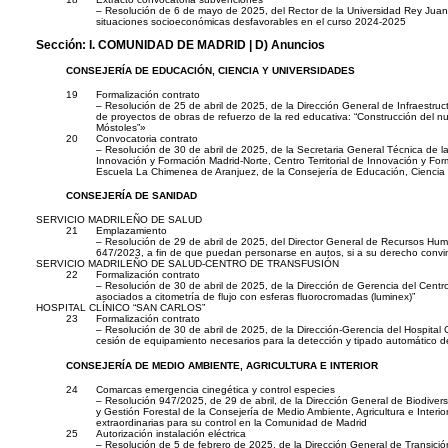
– Resolución de 6 de mayo de 2025, del Rector de la Universidad Rey Juan 
situaciones socioeconómicas desfavorables en el curso 2024-2025
Sección:
I. COMUNIDAD DE MADRID
| D) Anuncios
CONSEJERÍA DE EDUCACIÓN, CIENCIA Y UNIVERSIDADES
19
Formalización contrato
– Resolución de 25 de abril de 2025, de la Dirección General de Infraestruct
de proyectos de obras de refuerzo de la red educativa: “Construcción del 
Móstoles”»
20
Convocatoria contrato
– Resolución de 30 de abril de 2025, de la Secretaria General Técnica de la
Innovación y Formación Madrid-Norte, Centro Territorial de Innovación y For
Escuela La Chimenea de Aranjuez, de la Consejería de Educación, Ciencia 
CONSEJERÍA DE SANIDAD
SERVICIO MADRILEÑO DE SALUD
21
Emplazamiento
– Resolución de 29 de abril de 2025, del Director General de Recursos Hum
647/2023, a fin de que puedan personarse en autos, si a su derecho convi
SERVICIO MADRILEÑO DE SALUD-CENTRO DE TRANSFUSIÓN
22
Formalización contrato
– Resolución de 30 de abril de 2025, de la Dirección de Gerencia del Centro
asociados a citometría de flujo con esferas fluorocromadas (luminex)”
HOSPITAL CLÍNICO “SAN CARLOS”
23
Formalización contrato
– Resolución de 30 de abril de 2025, de la Dirección-Gerencia del Hospital Clí
cesión de equipamiento necesarios para la detección y tipado automático d
CONSEJERÍA DE MEDIO AMBIENTE, AGRICULTURA E INTERIOR
24
Comarcas emergencia cinegética y control especies
– Resolución 947/2025, de 29 de abril, de la Dirección General de Biodiversi
y Gestión Forestal de la Consejería de Medio Ambiente, Agricultura e Inter
extraordinarias para su control en la Comunidad de Madrid
25
Autorización instalación eléctrica
– Resolución de 5 de febrero de 2025, de la Dirección General de Transició