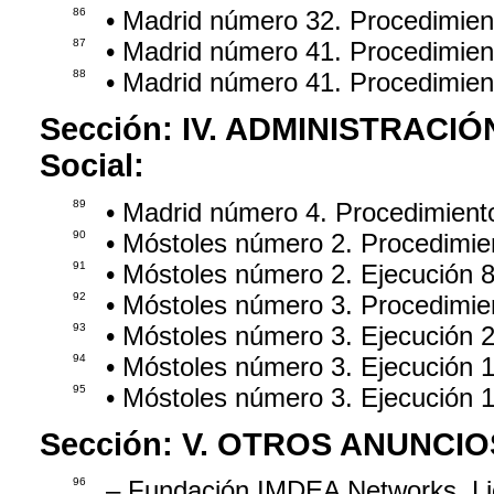
86
• Madrid número 32. Procedimie
87
• Madrid número 41. Procedimie
88
• Madrid número 41. Procedimien
Sección:
IV. ADMINISTRACIÓ
Social:
89
• Madrid número 4. Procedimien
90
• Móstoles número 2. Procedimie
91
• Móstoles número 2. Ejecución 
92
• Móstoles número 3. Procedimie
93
• Móstoles número 3. Ejecución 
94
• Móstoles número 3. Ejecución 
95
• Móstoles número 3. Ejecución 
Sección:
V. OTROS ANUNCIO
96
– Fundación IMDEA Networks. Lic