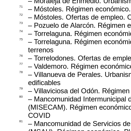
– Moraleja de Enmedio. Urbanism
71
– Móstoles. Régimen económico. 
72
– Móstoles. Ofertas de empleo. O
73
– Pozuelo de Alarcón. Régimen e
74
– Torrelaguna. Régimen económic
75
– Torrelaguna. Régimen económic
terrenos
76
– Torrelodones. Ofertas de emple
77
– Valdemoro. Régimen económico.
78
– Villanueva de Perales. Urbanis
edificables
79
– Villaviciosa del Odón. Régime
80
– Mancomunidad Intermunicipal 
(MISECAM). Régimen económico.
COVID
81
– Mancomunidad de Servicios de 