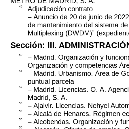
METRO DE MADRID, S. A.
49
Adjudicación contrato
– Anuncio de 20 de junio de 2022,
de mantenimiento del sistema de
Multiplexing (DWDM)” (expedien
Sección:
III. ADMINISTRAC
50
– Madrid. Organización y funcion
Organización y competencias Ár
51
– Madrid. Urbanismo. Área de Go
puntual parcela
52
– Madrid. Licencias. O. A. Agenc
Madrid, S. A.
53
– Ajalvir. Licencias. Nehyel Autom
54
– Alcalá de Henares. Régimen ec
55
– Alcobendas. Organización y fu
56