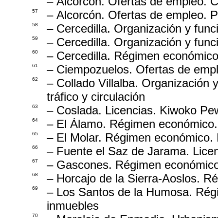
– Alcorcón. Ofertas de empleo. C
57
– Alcorcón. Ofertas de empleo. P
58
– Cercedilla. Organización y fun
59
– Cercedilla. Organización y fun
60
– Cercedilla. Régimen económico
61
– Ciempozuelos. Ofertas de empl
62
– Collado Villalba. Organización
tráfico y circulación
63
– Coslada. Licencias. Kiwoko Pew
64
– El Álamo. Régimen económico.
65
– El Molar. Régimen económico. 
66
– Fuente el Saz de Jarama. Lice
67
– Gascones. Régimen económico
68
– Horcajo de la Sierra-Aoslos. 
69
– Los Santos de la Humosa. Rég
inmuebles
70