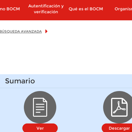
Autentificación y
imo BOCM
Qué es el BOCM
Organi
verificación
BÚSQUEDA AVANZADA
Sumario
Ver
Descargar