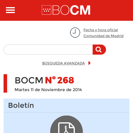
Pasar al contenido principal
Toggle
navigation
Fecha y hora oficial
Comunidad de Madrid
BÚSQUEDA AVANZADA
BOCM
Nº
268
Martes 11 de Noviembre de 2014
Boletín