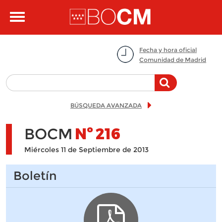
Pasar al contenido principal
Toggle
navigation
Fecha y hora oficial
Comunidad de Madrid
BÚSQUEDA AVANZADA
BOCM
Nº
216
Miércoles 11 de Septiembre de 2013
Boletín