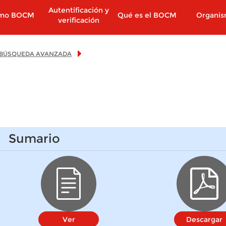
Autentificación y
imo BOCM
Qué es el BOCM
Organi
verificación
BÚSQUEDA AVANZADA
Sumario
Ver
Descargar