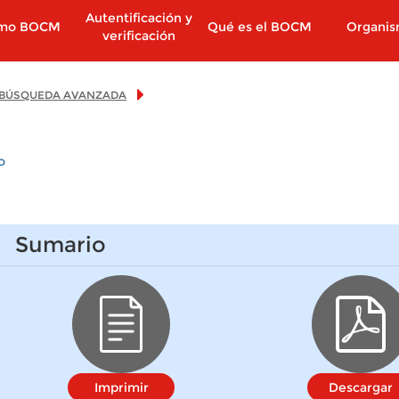
Autentificación y
imo BOCM
Qué es el BOCM
Organi
verificación
BÚSQUEDA AVANZADA
o
Sumario
Imprimir
Descargar