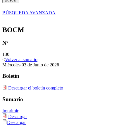
Buscar
BÚSQUEDA AVANZADA
BOCM
Nº
130
<
Volver al sumario
Miércoles 03 de Junio de 2026
Boletín
Descargar el boletín completo
Sumario
Imprimir
Descargar
Descargar