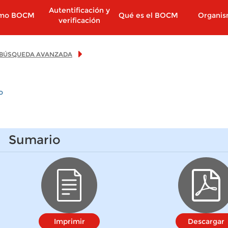
Autentificación y
imo BOCM
Qué es el BOCM
Organi
verificación
BÚSQUEDA AVANZADA
o
Sumario
Imprimir
Descargar