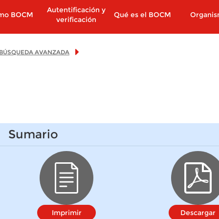
Autentificación y
imo BOCM
Qué es el BOCM
Organi
verificación
BÚSQUEDA AVANZADA
Sumario
Imprimir
Descargar