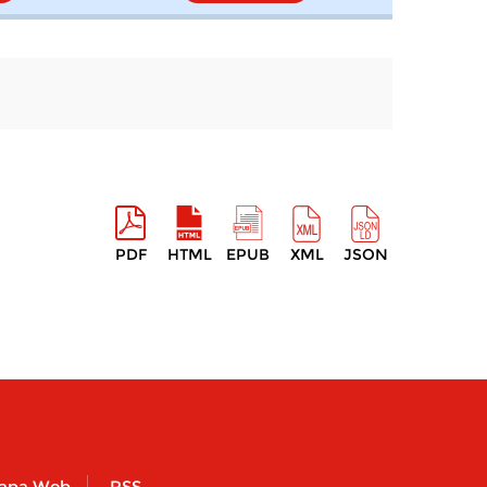
PDF
HTML
EPUB
XML
JSON
apa Web
RSS