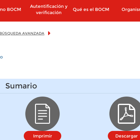
Autentificación y
imo BOCM
Qué es el BOCM
Organi
verificación
BÚSQUEDA AVANZADA
io
Sumario
Imprimir
Descargar