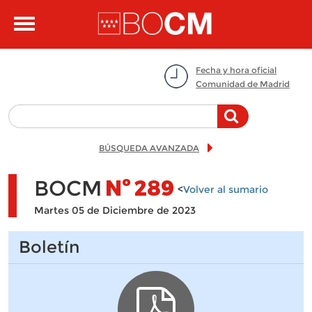
Pasar al contenido principal
Toggle
navigation
Fecha y hora oficial
Comunidad de Madrid
BÚSQUEDA AVANZADA
BOCM
Nº
289
<
Volver al sumario
Martes 05 de Diciembre de 2023
Boletín