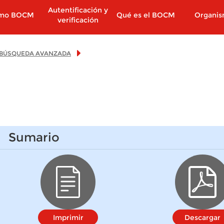
Autentificación y
imo BOCM
Qué es el BOCM
Organi
verificación
BÚSQUEDA AVANZADA
Sumario
Imprimir
Descargar