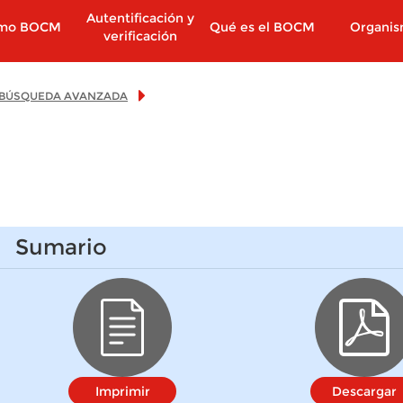
Autentificación y
imo BOCM
Qué es el BOCM
Organi
verificación
BÚSQUEDA AVANZADA
Sumario
Imprimir
Descargar