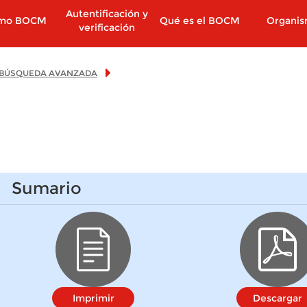
Autentificación y
imo BOCM
Qué es el BOCM
Organi
verificación
BÚSQUEDA AVANZADA
Sumario
Imprimir
Descargar