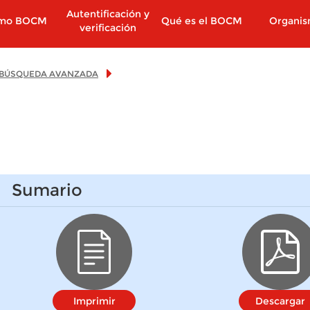
Autentificación y
imo BOCM
Qué es el BOCM
Organi
verificación
BÚSQUEDA AVANZADA
Sumario
Imprimir
Descargar