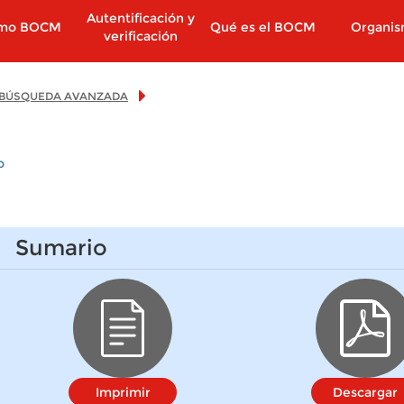
Autentificación y
imo BOCM
Qué es el BOCM
Organi
verificación
BÚSQUEDA AVANZADA
o
Sumario
Imprimir
Descargar