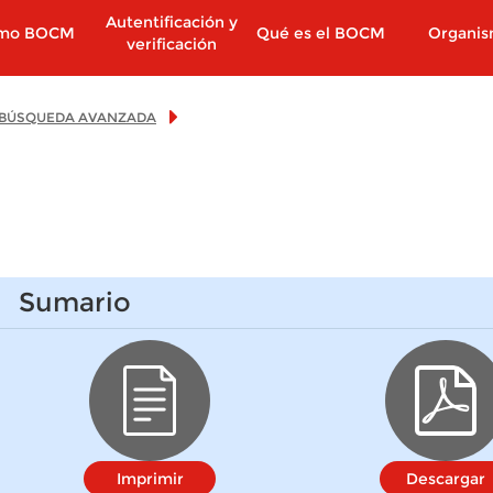
Autentificación y
imo BOCM
Qué es el BOCM
Organi
verificación
BÚSQUEDA AVANZADA
Sumario
Imprimir
Descargar