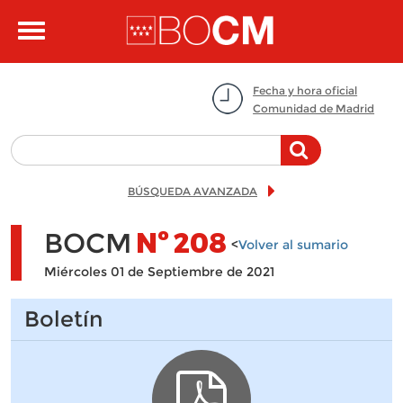
Pasar al contenido principal
Toggle
navigation
Fecha y hora oficial
Comunidad de Madrid
BÚSQUEDA AVANZADA
BOCM
Nº
208
<
Volver al sumario
Miércoles 01 de Septiembre de 2021
Boletín