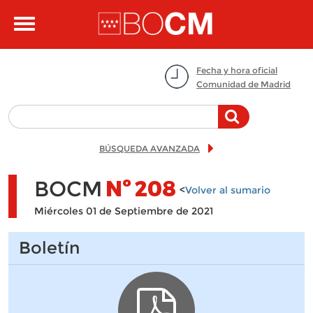
Pasar al contenido principal
Toggle
navigation
Fecha y hora oficial
Comunidad de Madrid
BÚSQUEDA AVANZADA
BOCM
Nº
208
<
Volver al sumario
Miércoles 01 de Septiembre de 2021
Boletín