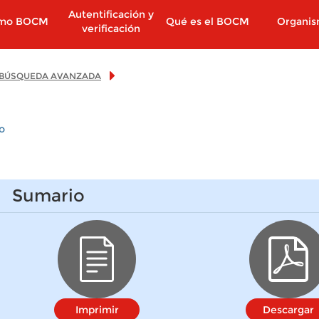
Autentificación y
imo BOCM
Qué es el BOCM
Organi
verificación
BÚSQUEDA AVANZADA
o
Sumario
Imprimir
Descargar