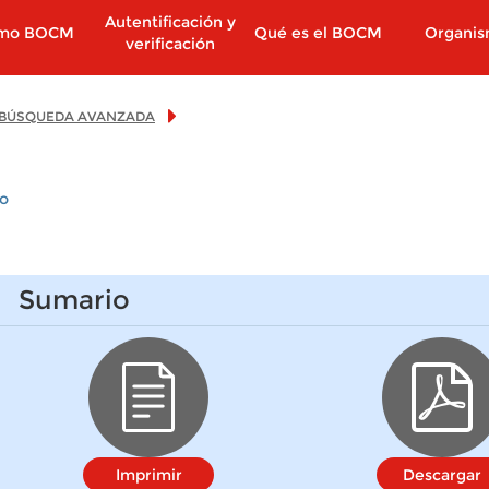
Autentificación y
imo BOCM
Qué es el BOCM
Organi
verificación
BÚSQUEDA AVANZADA
io
Sumario
Imprimir
Descargar