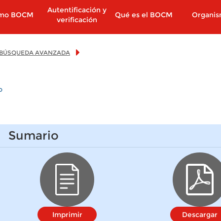
Autentificación y
imo BOCM
Qué es el BOCM
Organi
verificación
BÚSQUEDA AVANZADA
o
Sumario
Imprimir
Descargar