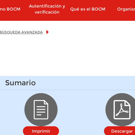
Autentificación y
imo BOCM
Qué es el BOCM
Organi
verificación
BÚSQUEDA AVANZADA
Sumario
Imprimir
Descargar