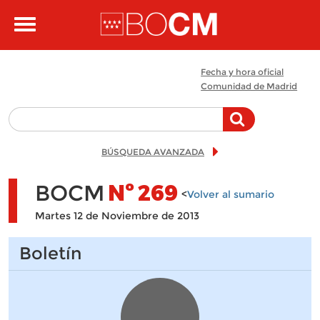
Pasar al contenido principal
Toggle
navigation
Fecha y hora oficial
Comunidad de Madrid
BÚSQUEDA AVANZADA
BOCM
Nº
269
<
Volver al sumario
Martes 12 de Noviembre de 2013
Boletín