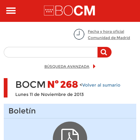
Pasar al contenido principal
Toggle
navigation
Fecha y hora oficial
Comunidad de Madrid
BÚSQUEDA AVANZADA
BOCM
Nº
268
<
Volver al sumario
Lunes 11 de Noviembre de 2013
Boletín