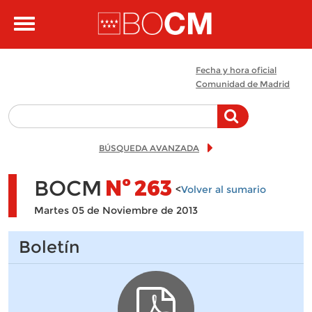
Pasar al contenido principal
Toggle
navigation
Fecha y hora oficial
Comunidad de Madrid
BÚSQUEDA AVANZADA
BOCM
Nº
263
<
Volver al sumario
Martes 05 de Noviembre de 2013
Boletín