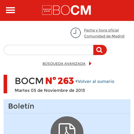
Pasar al contenido principal
Toggle
navigation
Fecha y hora oficial
Comunidad de Madrid
BÚSQUEDA AVANZADA
BOCM
Nº
263
<
Volver al sumario
Martes 05 de Noviembre de 2013
Boletín