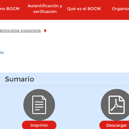
Autentificación y
imo BOCM
Qué es el BOCM
Organi
verificación
BÚSQUEDA AVANZADA
io
Sumario
Imprimir
Descargar