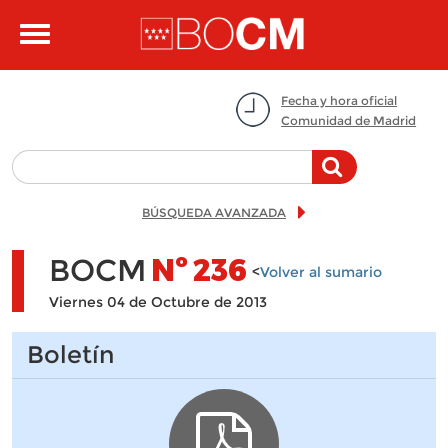
Pasar al contenido principal
Toggle
navigation
Fecha y hora oficial
Comunidad de Madrid
BÚSQUEDA AVANZADA
BOCM
Nº
236
<
Volver al sumario
Viernes 04 de Octubre de 2013
Boletín