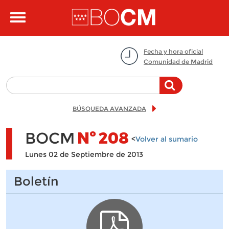
Pasar al contenido principal
Toggle
navigation
Fecha y hora oficial
Comunidad de Madrid
BÚSQUEDA AVANZADA
BOCM
Nº
208
<
Volver al sumario
Lunes 02 de Septiembre de 2013
Boletín