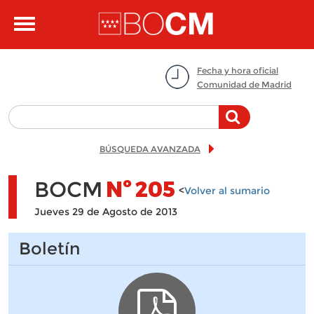
Pasar al contenido principal
Toggle
navigation
Fecha y hora oficial
Comunidad de Madrid
BÚSQUEDA AVANZADA
BOCM
Nº
205
<
Volver al sumario
Jueves 29 de Agosto de 2013
Boletín