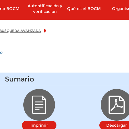
Autentificación y
imo BOCM
Qué es el BOCM
Organi
verificación
BÚSQUEDA AVANZADA
io
Sumario
Imprimir
Descargar