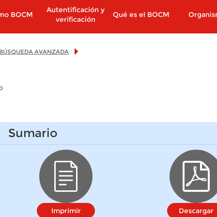
Autentificación y
imo BOCM
Qué es el BOCM
Organi
verificación
BÚSQUEDA AVANZADA
o
Sumario
Imprimir
Descargar