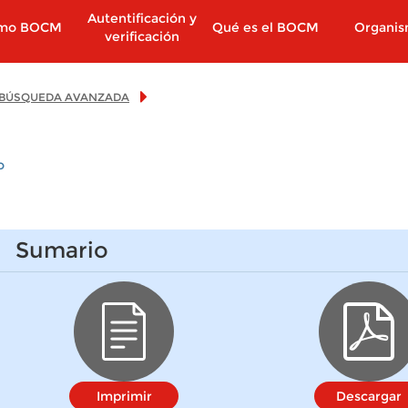
Autentificación y
imo BOCM
Qué es el BOCM
Organi
verificación
BÚSQUEDA AVANZADA
o
Sumario
Imprimir
Descargar