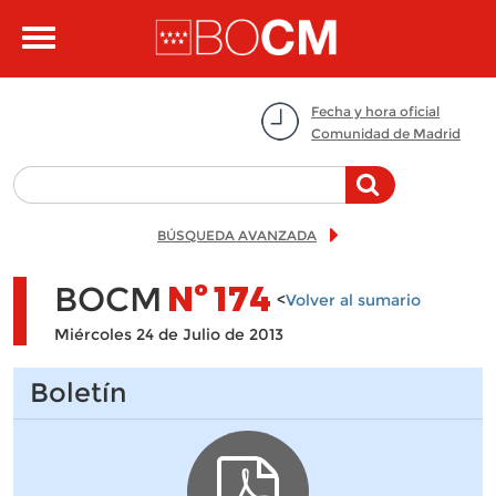
Pasar al contenido principal
Toggle
navigation
Fecha y hora oficial
Comunidad de Madrid
BÚSQUEDA AVANZADA
BOCM
Nº
174
<
Volver al sumario
Miércoles 24 de Julio de 2013
Boletín