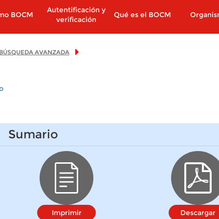
Autentificación y
imo BOCM
Qué es el BOCM
Organi
verificación
BÚSQUEDA AVANZADA
o
Sumario
Imprimir
Descargar