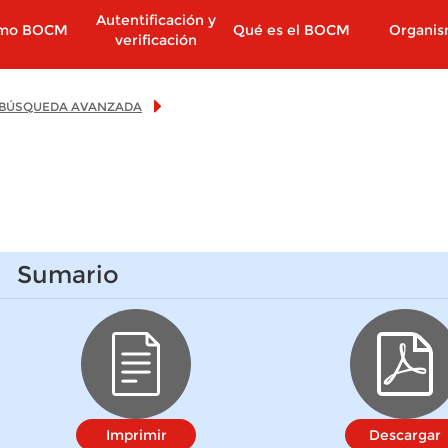
Autentificación y
imo BOCM
Qué es el BOCM
Organi
verificación
BÚSQUEDA AVANZADA
Sumario
Imprimir
Descargar