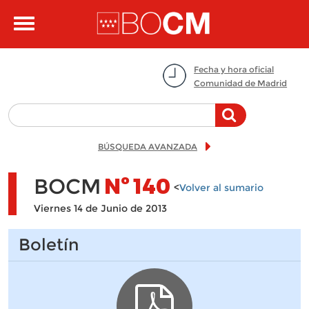
Pasar al contenido principal
Toggle
navigation
Fecha y hora oficial
Comunidad de Madrid
BÚSQUEDA AVANZADA
BOCM
Nº
140
<
Volver al sumario
Viernes 14 de Junio de 2013
Boletín