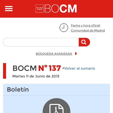
Pasar al contenido principal
Toggle
navigation
Fecha y hora oficial
Comunidad de Madrid
BÚSQUEDA AVANZADA
BOCM
Nº
137
<
Volver al sumario
Martes 11 de Junio de 2013
Boletín