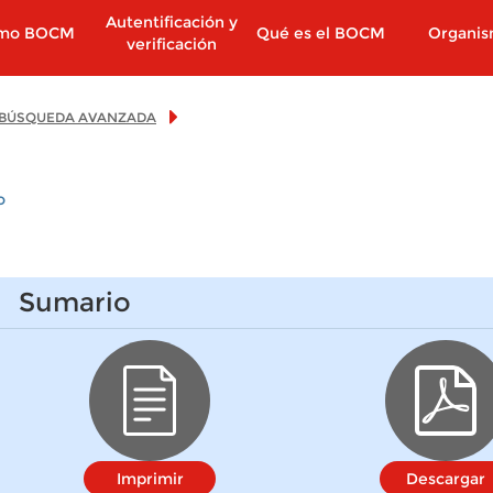
Autentificación y
imo BOCM
Qué es el BOCM
Organi
verificación
BÚSQUEDA AVANZADA
o
Sumario
Imprimir
Descargar