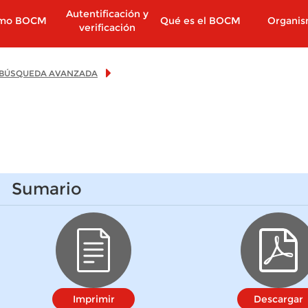
Autentificación y
imo BOCM
Qué es el BOCM
Organi
verificación
BÚSQUEDA AVANZADA
Sumario
Imprimir
Descargar