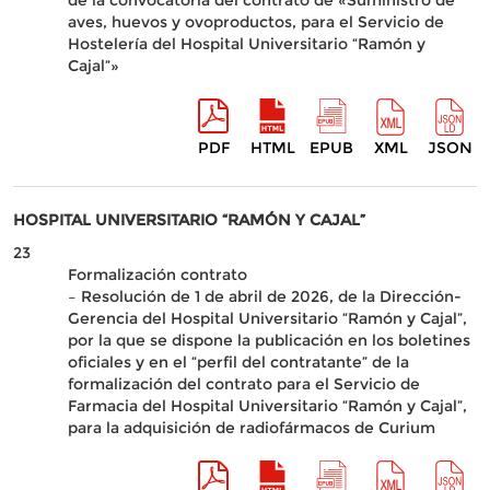
de la convocatoria del contrato de «Suministro de
aves, huevos y ovoproductos, para el Servicio de
Hostelería del Hospital Universitario “Ramón y
Cajal”»
PDF
HTML
EPUB
XML
JSON
HOSPITAL UNIVERSITARIO “RAMÓN Y CAJAL”
23
Formalización contrato
– Resolución de 1 de abril de 2026, de la Dirección-
Gerencia del Hospital Universitario “Ramón y Cajal”,
por la que se dispone la publicación en los boletines
oficiales y en el “perfil del contratante” de la
formalización del contrato para el Servicio de
Farmacia del Hospital Universitario “Ramón y Cajal”,
para la adquisición de radiofármacos de Curium