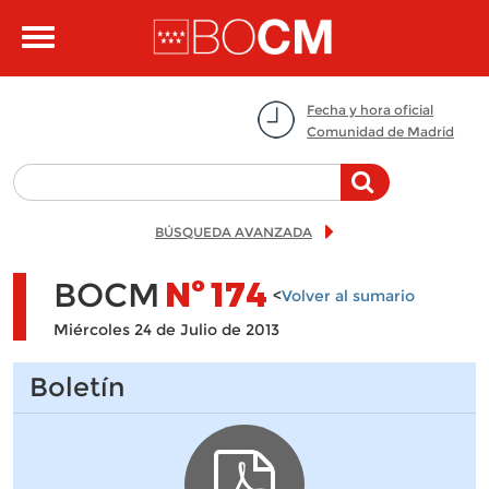
Pasar al contenido principal
Toggle
navigation
Fecha y hora oficial
Comunidad de Madrid
BÚSQUEDA AVANZADA
BOCM
Nº
174
<
Volver al sumario
Miércoles 24 de Julio de 2013
Boletín