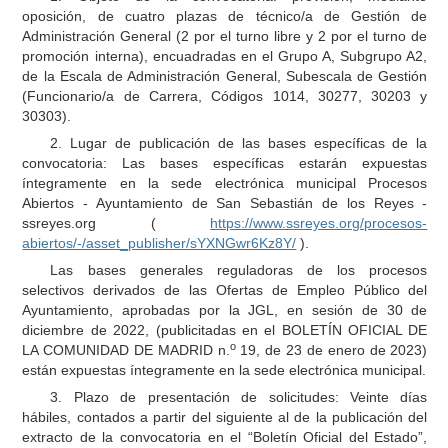
oposición, de cuatro plazas de técnico/a de Gestión de
Administración General (2 por el turno libre y 2 por el turno de
promoción interna), encuadradas en el Grupo A, Subgrupo A2,
de la Escala de Administración General, Subescala de Gestión
(Funcionario/a de Carrera, Códigos 1014, 30277, 30203 y
30303).
2. Lugar de publicación de las bases específicas de la
convocatoria: Las bases específicas estarán expuestas
íntegramente en la sede electrónica municipal Procesos
Abiertos - Ayuntamiento de San Sebastián de los Reyes -
ssreyes.org (
https://www.ssreyes.org/procesos-
abiertos/-/asset_publisher/sYXNGwr6Kz8Y/
).
Las bases generales reguladoras de los procesos
selectivos derivados de las Ofertas de Empleo Público del
Ayuntamiento, aprobadas por la JGL, en sesión de 30 de
diciembre de 2022, (publicitadas en el BOLETÍN OFICIAL DE
o
LA COMUNIDAD DE MADRID n.
19, de 23 de enero de 2023)
están expuestas íntegramente en la sede electrónica municipal.
3. Plazo de presentación de solicitudes: Veinte días
hábiles, contados a partir del siguiente al de la publicación del
extracto de la convocatoria en el “Boletín Oficial del Estado”,